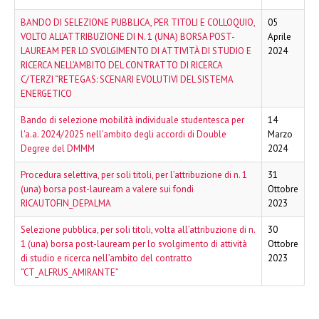
BANDO DI SELEZIONE PUBBLICA, PER TITOLI E COLLOQUIO,
05
VOLTO ALL’ATTRIBUZIONE DI N. 1 (UNA) BORSA POST-
Aprile
LAUREAM PER LO SVOLGIMENTO DI ATTIVITÀ DI STUDIO E
2024
RICERCA NELL’AMBITO DEL CONTRATTO DI RICERCA
C/TERZI “RETEGAS: SCENARI EVOLUTIVI DEL SISTEMA
ENERGETICO
Bando di selezione mobilità individuale studentesca per
14
l'a.a. 2024/2025 nell’ambito degli accordi di Double
Marzo
Degree del DMMM
2024
Procedura selettiva, per soli titoli, per l’attribuzione di n. 1
31
(una) borsa post-lauream a valere sui fondi
Ottobre
RICAUTOFIN_DEPALMA
2023
Selezione pubblica, per soli titoli, volta all’attribuzione di n.
30
1 (una) borsa post-lauream per lo svolgimento di attività
Ottobre
di studio e ricerca nell’ambito del contratto
2023
“CT_ALFRUS_AMIRANTE”