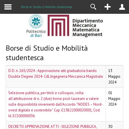
Alumni
Borse di Studio e Mobilità studentesca
Borse di Studio e Mobilità
studentesca
D.D. n. 165/2024 - Approvazione atti graduatoria bando
13
Double Degree 2024- CdL Ingegneria Meccanica Magistrale
Maggio
2024
Selezione pubblica, per titoli e colloquio, volta
01
all’attribuzione di n. 2 (due) borse post-lauream a valere
Maggio
sulle disponibilità rinvenienti dall’Accordo “NODES – Nord-
2024
ovest digitale e sostenibile” Cup. E13B22000020001, Cod.
Id. ECS00000036
DECRETO APPROVAZIONE ATTI - SELEZIONE PUBBLICA,
30