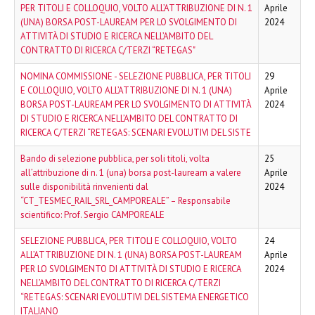
PER TITOLI E COLLOQUIO, VOLTO ALL’ATTRIBUZIONE DI N. 1
Aprile
(UNA) BORSA POST-LAUREAM PER LO SVOLGIMENTO DI
2024
ATTIVITÀ DI STUDIO E RICERCA NELL’AMBITO DEL
CONTRATTO DI RICERCA C/TERZI “RETEGAS"
NOMINA COMMISSIONE - SELEZIONE PUBBLICA, PER TITOLI
29
E COLLOQUIO, VOLTO ALL’ATTRIBUZIONE DI N. 1 (UNA)
Aprile
BORSA POST-LAUREAM PER LO SVOLGIMENTO DI ATTIVITÀ
2024
DI STUDIO E RICERCA NELL’AMBITO DEL CONTRATTO DI
RICERCA C/TERZI “RETEGAS: SCENARI EVOLUTIVI DEL SISTE
Bando di selezione pubblica, per soli titoli, volta
25
all’attribuzione di n. 1 (una) borsa post-lauream a valere
Aprile
sulle disponibilità rinvenienti dal
2024
“CT_TESMEC_RAIL_SRL_CAMPOREALE” – Responsabile
scientifico: Prof. Sergio CAMPOREALE
SELEZIONE PUBBLICA, PER TITOLI E COLLOQUIO, VOLTO
24
ALL’ATTRIBUZIONE DI N. 1 (UNA) BORSA POST-LAUREAM
Aprile
PER LO SVOLGIMENTO DI ATTIVITÀ DI STUDIO E RICERCA
2024
NELL’AMBITO DEL CONTRATTO DI RICERCA C/TERZI
“RETEGAS: SCENARI EVOLUTIVI DEL SISTEMA ENERGETICO
ITALIANO