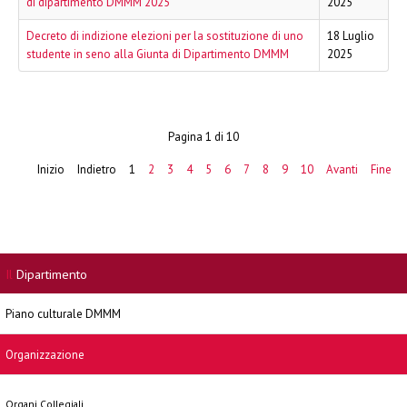
di dipartimento DMMM 2025
2025
Decreto di indizione elezioni per la sostituzione di uno
18 Luglio
studente in seno alla Giunta di Dipartimento DMMM
2025
Pagina 1 di 10
Inizio
Indietro
1
2
3
4
5
6
7
8
9
10
Avanti
Fine
Il
Dipartimento
Piano culturale DMMM
Organizzazione
Organi Collegiali