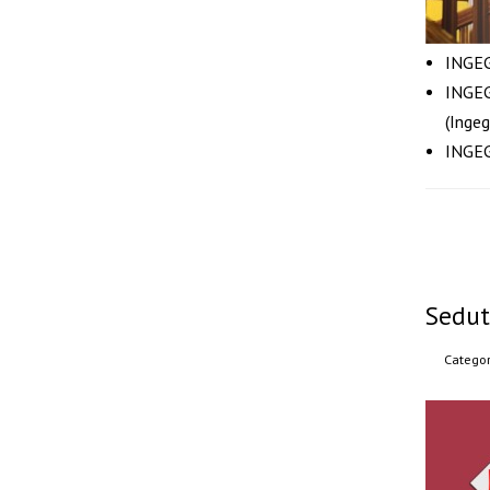
INGEG
INGEG
(Ingeg
INGEG
Sedut
Categor