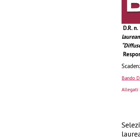
D.R. n.
laurea
“Diffu
Respon
Scaden
Bando D
Allegati
Selezi
laure