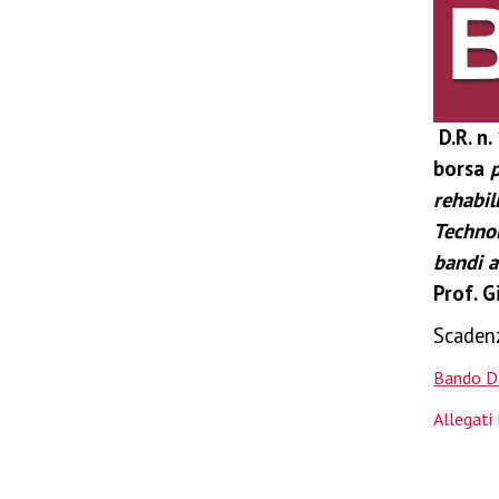
D.R. n.
borsa
rehabil
Technol
bandi a
Prof. G
Scadenz
Bando D
Allegati