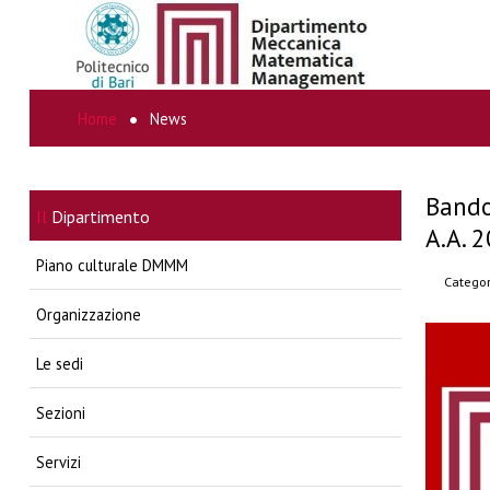
Home
News
CERCA...
Bando
Il
Dipartimento
A.A. 
Piano culturale DMMM
Categor
Organizzazione
Le sedi
Sezioni
Servizi