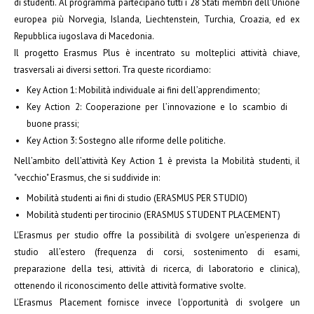
di studenti. Al programma partecipano tutti i 28 Stati membri dell'Unione
europea più Norvegia, Islanda, Liechtenstein, Turchia, Croazia, ed ex
Repubblica iugoslava di Macedonia.
Il progetto Erasmus Plus è incentrato su molteplici attività chiave,
trasversali ai diversi settori. Tra queste ricordiamo:
Key Action 1: Mobilità individuale ai fini dell’apprendimento;
Key Action 2: Cooperazione per l’innovazione e lo scambio di
buone prassi;
Key Action 3: Sostegno alle riforme delle politiche.
Nell’ambito dell’attività Key Action 1 è prevista la Mobilità studenti, il
"vecchio" Erasmus, che si suddivide in:
Mobilità studenti ai fini di studio (ERASMUS PER STUDIO)
Mobilità studenti per tirocinio (ERASMUS STUDENT PLACEMENT)
L'Erasmus per studio offre la possibilità di svolgere un’esperienza di
studio all’estero (frequenza di corsi, sostenimento di esami,
preparazione della tesi, attività di ricerca, di laboratorio e clinica),
ottenendo il riconoscimento delle attività formative svolte.
L’Erasmus Placement fornisce invece l'opportunità di svolgere un