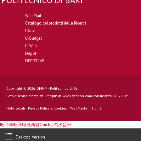
POLITECNICO DI BARI
Web Mail
Catalogo dei prodotti della Ricerca
UGov
U-Budget
U-Web
Depot
DEPOTLAB
Copyright © 2026. DMMM - Politecnico di Bari.
Foto e Icone create da
Freepik
da
www.flaticon.com
con licenza
CC 3.0 BY
Note Legali
Privacy Policy e Cookies
WebMaster
Home
旺商聊
旺商聊
旺商聊
QuickQ
汽水音乐
Desktop Version