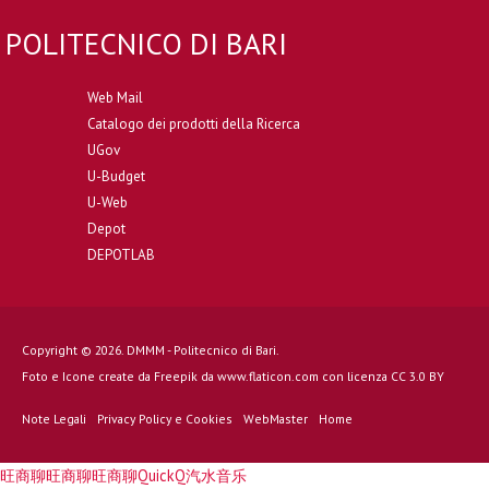
POLITECNICO DI BARI
Web Mail
Catalogo dei prodotti della Ricerca
UGov
U-Budget
U-Web
Depot
DEPOTLAB
Copyright © 2026. DMMM - Politecnico di Bari.
Foto e Icone create da
Freepik
da
www.flaticon.com
con licenza
CC 3.0 BY
Note Legali
Privacy Policy e Cookies
WebMaster
Home
旺商聊
旺商聊
旺商聊
QuickQ
汽水音乐