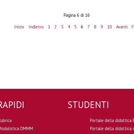
Pagina 6 di 16
Inizio
Indietro
1
2
3
4
5
6
7
8
9
10
Avanti
F
RAPIDI
STUDENTI
Rubrica
Portale della didattic
Modulistica DMMM
Portale della didattic