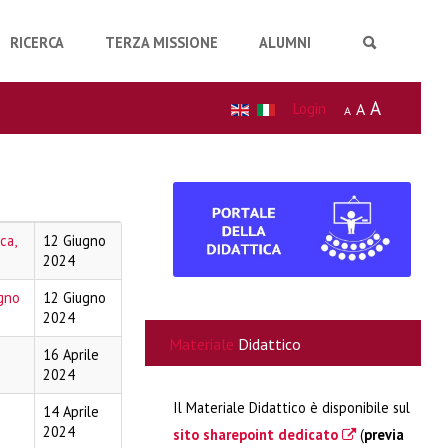
RICERCA
TERZA MISSIONE
ALUMNI
A
Login
A
A
ca,
12 Giugno
2024
ugno
12 Giugno
2024
Materiale
Didattico
16 Aprile
2024
Il Materiale Didattico è disponibile sul
14 Aprile
2024
sito sharepoint dedicato
(
previa