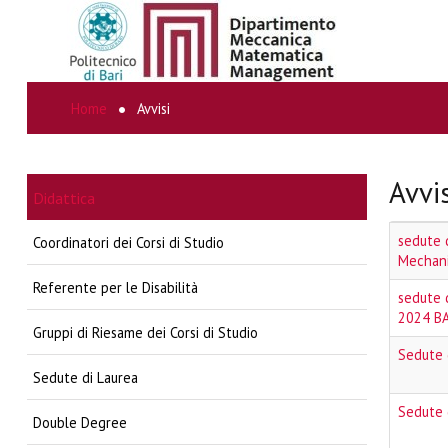
Home
Avvisi
CERCA...
Avvi
Didattica
sedute d
Coordinatori dei Corsi di Studio
Mechani
Referente per le Disabilità
sedute 
2024 BA
Gruppi di Riesame dei Corsi di Studio
Sedute 
Sedute di Laurea
Sedute 
Double Degree