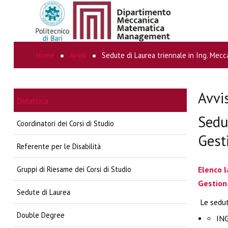
Home
Avvisi
Sedute di Laurea triennale in Ing. Mecc
CERCA...
Avvi
Didattica
Sedu
Coordinatori dei Corsi di Studio
Gest
Referente per le Disabilità
Gruppi di Riesame dei Corsi di Studio
Elenco l
Gestion
Sedute di Laurea
Le sedute
Double Degree
ING