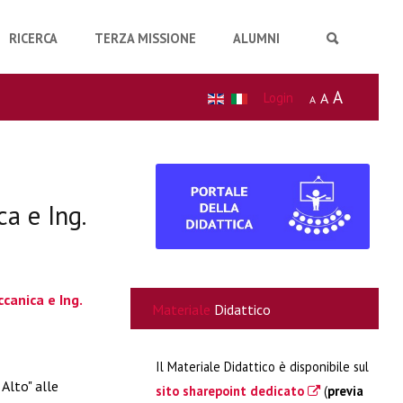
RICERCA
TERZA MISSIONE
ALUMNI
A
Login
A
A
ca e Ing.
canica e Ing.
Materiale
Didattico
Il Materiale Didattico è disponibile sul
Alto" alle
sito sharepoint dedicato
(
previa