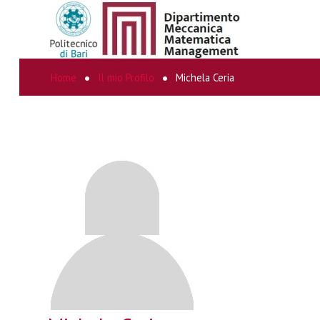
Home
Il mio Profilo
Michela Ceria
CERCA...