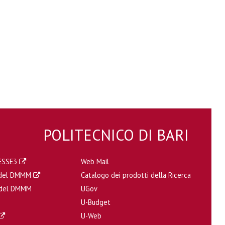
POLITECNICO DI BARI
a ESSE3
Web Mail
a del DMMM
Catalogo dei prodotti della Ricerca
i del DMMM
UGov
U-Budget
U-Web